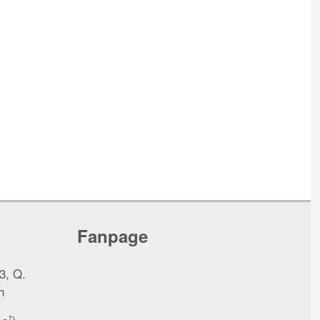
Fanpage
3, Q.
h