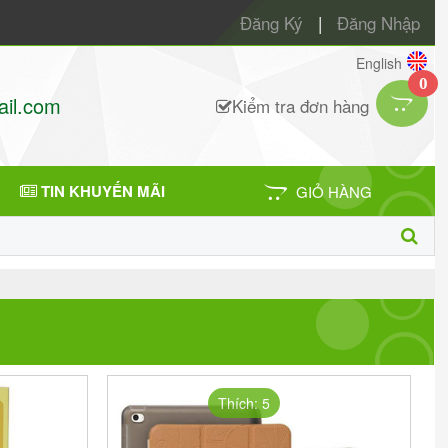
Đăng Ký
|
Đăng Nhập
English
0
il.com
Kiểm tra đơn hàng
TIN KHUYẾN MÃI
GIỎ HÀNG
Thích: 5