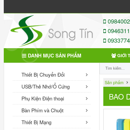
09840022
09463113
09337746
DANH MỤC SẢN PHẨM
GIỚI 
SẢN PHẨM MỚI
Thiết Bị Chuyển Đổi
Sản phẩm
USB/Thẻ Nhớ/Ổ Cứng
Sạc Xe Hơi Borofone BZ15
2 Cổng USB có màn LCD
BAO 
Phụ Kiện Điện thoại
chuẩn US
110,000 VNĐ
Bàn Phím và Chuột
Cốc sạc 3 cổng USB Hoco
Thiết Bị Mạng
C15