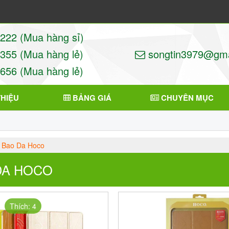
22 (Mua hàng sỉ)
55 (Mua hàng lẻ)
songtin3979@gma
56 (Mua hàng lẻ)
THIỆU
BẢNG GIÁ
CHUYÊN MỤC
Bao Da Hoco
DA HOCO
Thích: 4