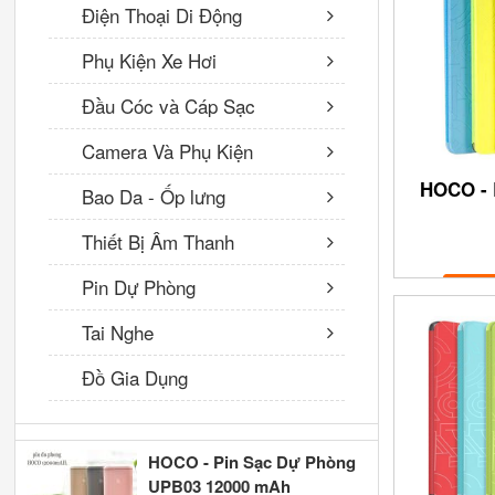
Điện Thoại Di Động
VNĐ
Phụ Kiện Xe Hơi
Tai nghe nhét tai có dây
Đầu Cóc và Cáp Sạc
BM33 Borofone kèm mic
60,000 VNĐ
Camera Và Phụ Kiện
HOCO - 
Bao Da - Ốp lưng
BOROFONE - Bộ Cóc Cáp
Thiết Bị Âm Thanh
Sạc Nhanh BA21A - Cổng
Micro (EU)
Pin Dự Phòng
100,000 VNĐ
Tai Nghe
Hoco - Cóc sạc đa năng hỗ
trợ đa chấu AC2 - cổng USB
Đồ Gia Dụng
120,000 VNĐ
HOCO - Pin Sạc Dự Phòng
UPB03 12000 mAh