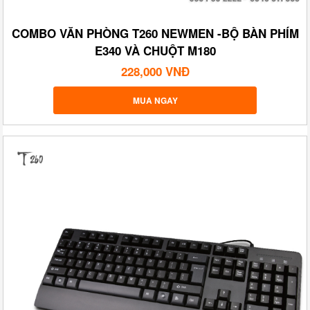
COMBO VĂN PHÒNG T260 NEWMEN -BỘ BÀN PHÍM
E340 VÀ CHUỘT M180
228,000 VNĐ
MUA NGAY