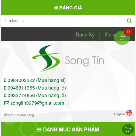
BẢNG GIÁ
0
Đăng Ký
|
Đăng Nhập
0984002222 (Mua hàng sỉ)
0946311355 (Mua hàng lẻ)
0933774656 (Mua hàng lẻ)
songtin3979@gmail.com
English
Kiểm tra đơn hàng
DANH MỤC SẢN PHẨM