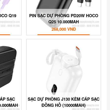
OCO Q19
PIN SẠC DỰ PHÒNG PD20W HOCO
Q25 10.000MAH
268,000 VNĐ
MUA NGAY
ÁP SẠC
SẠC DỰ PHÒNG J130 KÈM CÁP SẠC
0.000MAH
ĐỒNG HỒ (10000MAH)