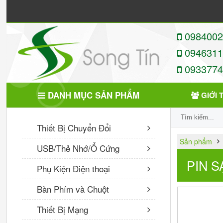
09840022
09463113
09337746
DANH MỤC SẢN PHẨM
GIỚI 
SẢN PHẨM MỚI
Thiết Bị Chuyển Đổi
Sản phẩm
USB/Thẻ Nhớ/Ổ Cứng
BOROFONE - Dây Cáp Sạc
BX30 - Cổng Micro 1m
PIN 
Phụ Kiện Điện thoại
80,000 VNĐ
Bàn Phím và Chuột
TEAMGROUP Ổ Cứng SSD
Thiết Bị Mạng
240GB L5 EVO Sata 3