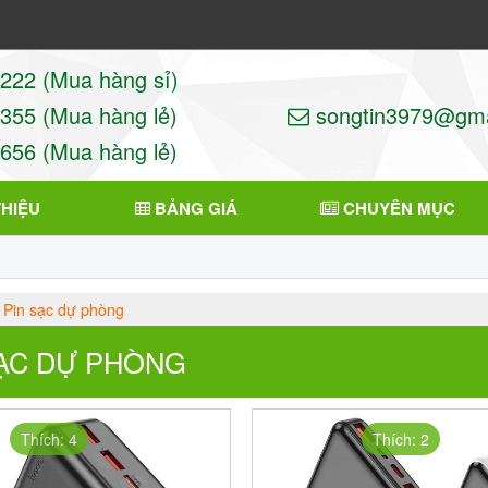
22 (Mua hàng sỉ)
55 (Mua hàng lẻ)
songtin3979@gma
56 (Mua hàng lẻ)
THIỆU
BẢNG GIÁ
CHUYÊN MỤC
Pin sạc dự phòng
SẠC DỰ PHÒNG
Thích: 4
Thích: 2