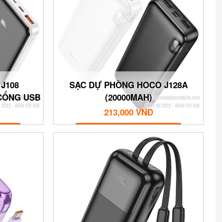
J108
SẠC DỰ PHÒNG HOCO J128A
CỔNG USB
(20000MAH)
213,000 VNĐ
MUA NGAY