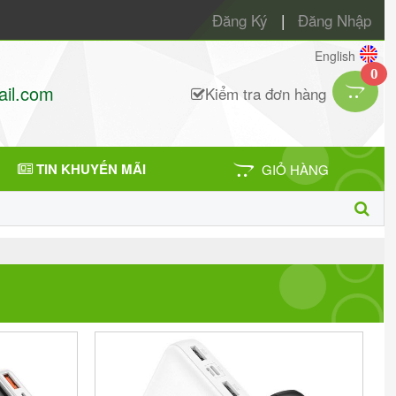
Đăng Ký
|
Đăng Nhập
English
0
il.com
Kiểm tra đơn hàng
TIN KHUYẾN MÃI
GIỎ HÀNG