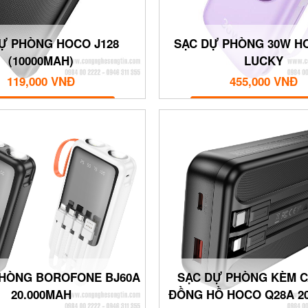
Ự PHÒNG HOCO J128
SẠC DỰ PHÒNG 30W H
(10000MAH)
LUCKY
119,000 VNĐ
455,000 VNĐ
MUA NGAY
MUA NGAY
PHÒNG BOROFONE BJ60A
SẠC DỰ PHÒNG KÈM C
20.000MAH
ĐỒNG HỒ HOCO Q28A 2