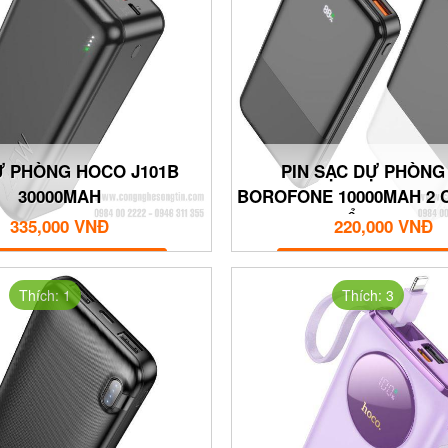
Ự PHÒNG HOCO J101B
PIN SẠC DỰ PHÒNG 
30000MAH
BOROFONE 10000MAH 2 
1 CỔNG TYPE C
335,000 VNĐ
220,000 VNĐ
MUA NGAY
MUA NGAY
Thích: 1
Thích: 3