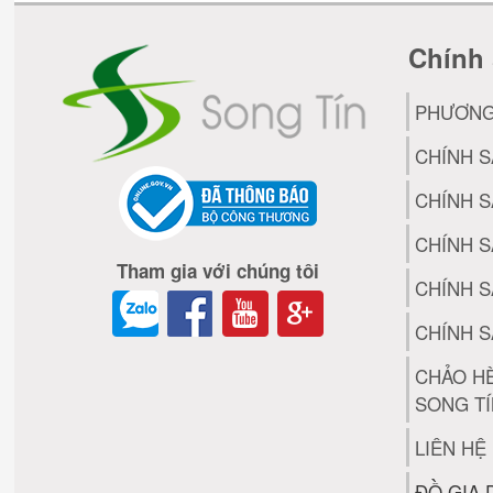
Chính 
PHƯƠNG
CHÍNH 
CHÍNH 
CHÍNH S
Tham gia với chúng tôi
CHÍNH S
CHÍNH S
CHẢO H
SONG T
LIÊN HỆ
ĐỒ GIA