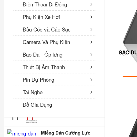
Điện Thoại Di Động
1,000,000 VNĐ
Phụ Kiện Xe Hơi
Tai nghe nhét tai có dây
Đầu Cóc và Cáp Sạc
BM43 Borofone kèm mic
60,000 VNĐ
Camera Và Phụ Kiện
SẠC D
Bao Da - Ốp lưng
Hoco- Tai nghe có dây
Thiết Bị Âm Thanh
Onear - M15 - Có Mic
180,000 VNĐ
Pin Dự Phòng
Tai Nghe
Cáp sạc nhanh Hoco U79
Type-C
Đồ Gia Dụng
VNĐ
Miếng Dán Cường Lực