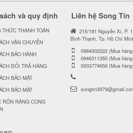
sách và quy định
Liên hệ Song Tín
 THỨC THANH TOÁN
215/181 Nguyễn Xí, P. 1
Bình Thạnh, Tp. Hồ Chí Min
SÁCH VẬN CHUYỂN
0984002222 (Mua hàng 
SÁCH BẢO HÀNH
0946311355 (Mua hàng 
0933774656 (Mua hàng 
ÁCH ĐỔI TRẢ HÀNG
ÁCH BẢO MẬT
songtin3979@gmail.co
ÁCH BẢO MẬT
È RỘN RÀNG CÙNG
ÍN
 DỤNG