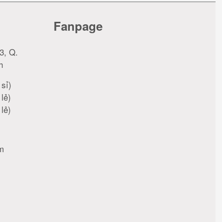
Fanpage
3, Q.
h
sỉ)
lẻ)
lẻ)
m