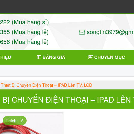
22 (Mua hàng sỉ)
55 (Mua hàng lẻ)
songtin3979@gma
56 (Mua hàng lẻ)
THIỆU
BẢNG GIÁ
CHUYÊN MỤC
Thiết Bị Chuyển Điện Thoại – IPAD Lên TV, LCD
 BỊ CHUYỂN ĐIỆN THOẠI – IPAD LÊN 
Thích: 16