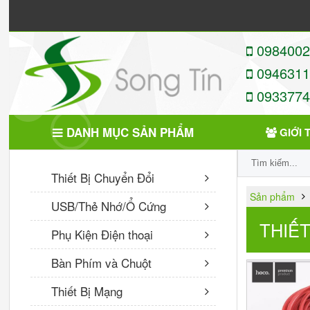
09840022
09463113
09337746
DANH MỤC SẢN PHẨM
GIỚI 
SẢN PHẨM MỚI
Thiết Bị Chuyển Đổi
Sản phẩm
USB/Thẻ Nhớ/Ổ Cứng
TEAMGROUP - USB 2.0
C142 32GB
THIẾT
Phụ Kiện Điện thoại
VNĐ
Bàn Phím và Chuột
Bộ 2 nút chơi Game
Joystick
Thiết Bị Mạng
30,000 VNĐ