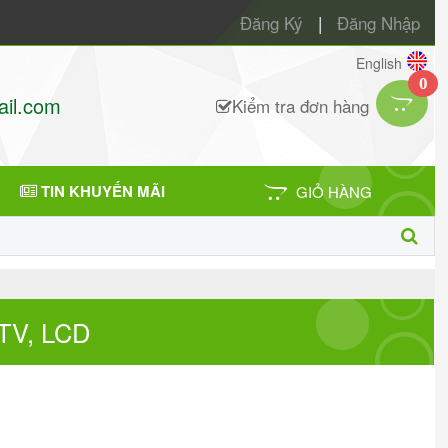
Đăng Ký
|
Đăng Nhập
English
0
il.com
Kiểm tra đơn hàng
TIN KHUYẾN MÃI
GIỎ HÀNG
TV, LCD