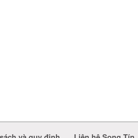
sách và quy định
Liên hệ Song Tín