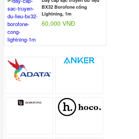
Dây cáp sạc truyền dữ liệu
BX32 Borofone cổng
Lightning, 1m
60,000 VNĐ