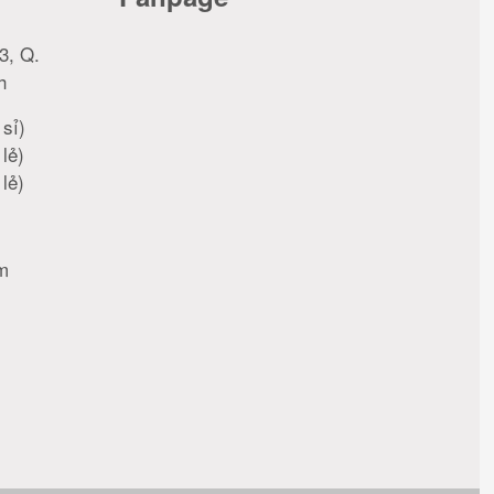
3, Q.
h
sỉ)
lẻ)
lẻ)
m