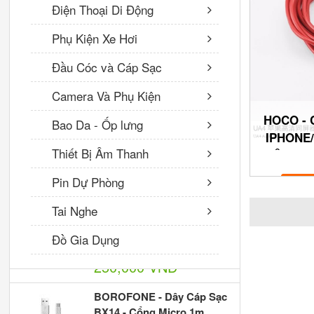
Điện Thoại Di Động
Loa Không Dây
Phụ Kiện Xe Hơi
BOROFONE BR5,
Bluetooth 5.0, Nghe Nhạc,
Đầu Cóc và Cáp Sạc
gọi điện, FM, hỗ trợ thẻ
nhớ, USB
Camera Và Phụ Kiện
360,000 VNĐ
HOCO - 
Bao Da - Ốp lưng
IPHONE/
Quạt tản nhiệt điện thoại
Thiết Bị Âm Thanh
ĐIỆN TH
60,000 VNĐ
Pin Dự Phòng
Cóc Sạc Nhanh BN4 PD3.0
Tai Nghe
20W Borofone - 1 Cổng Sạc
USB, 1 Cổng Sạc Type-C
Đồ Gia Dụng
chuẩn US
250,000 VNĐ
BOROFONE - Dây Cáp Sạc
BX14 - Cổng Micro 1m