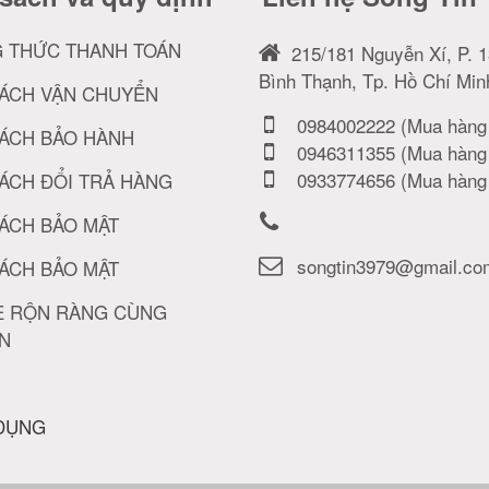
 THỨC THANH TOÁN
215/181 Nguyễn Xí, P. 1
Bình Thạnh, Tp. Hồ Chí Min
SÁCH VẬN CHUYỂN
0984002222 (Mua hàng 
SÁCH BẢO HÀNH
0946311355 (Mua hàng 
0933774656 (Mua hàng 
ÁCH ĐỔI TRẢ HÀNG
ÁCH BẢO MẬT
songtin3979@gmail.co
ÁCH BẢO MẬT
È RỘN RÀNG CÙNG
ÍN
 DỤNG