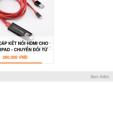
CÁP KẾT NỐI HDMI CHO
IPAD - CHUYỂN ĐỔI TỪ
OẠI APPLE SANG HDTV -
260,000 VNĐ
2M UA4
MUA NGAY
Xem thêm