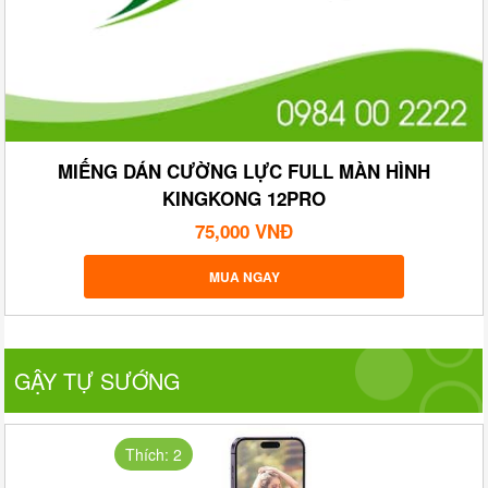
MIẾNG DÁN CƯỜNG LỰC FULL MÀN HÌNH
KINGKONG 12PRO
75,000 VNĐ
MUA NGAY
GẬY TỰ SƯỚNG
Thích: 2