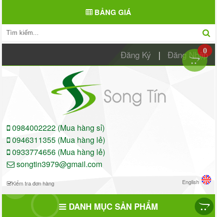
BẢNG GIÁ
0
Đăng Ký
|
Đăng Nhập
0984002222 (Mua hàng sỉ)
0946311355 (Mua hàng lẻ)
0933774656 (Mua hàng lẻ)
songtin3979@gmail.com
English
Kiểm tra đơn hàng
DANH MỤC SẢN PHẨM