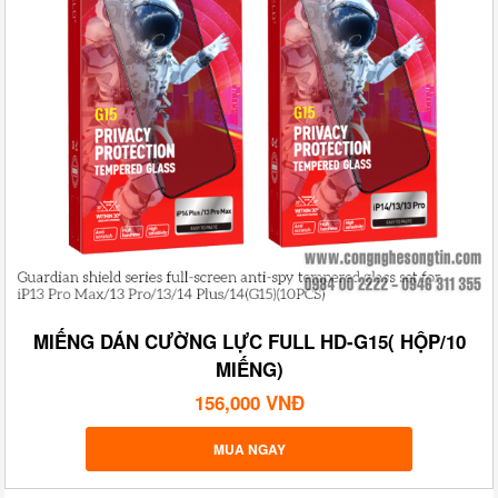
MIẾNG DÁN CƯỜNG LỰC FULL HD-G15( HỘP/10
MIẾNG)
156,000 VNĐ
MUA NGAY