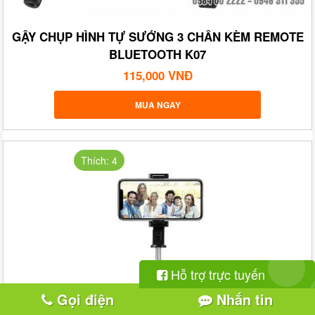
GẬY CHỤP HÌNH TỰ SƯỚNG 3 CHÂN KÈM REMOTE
BLUETOOTH K07
115,000 VNĐ
MUA NGAY
Thích: 4
Hỗ trợ trực tuyến
Gọi điện
Nhắn tin