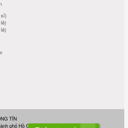
h
sỉ)
lẻ)
lẻ)
m
ONG TÍN
hành phố Hồ Chí Minh