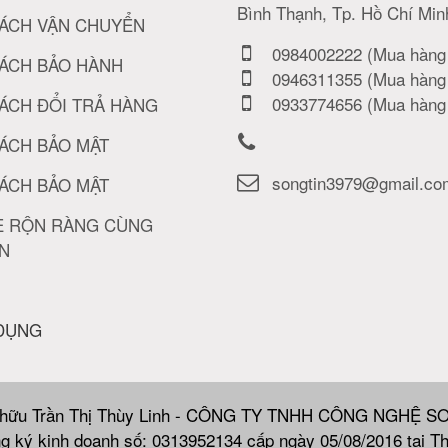
Bình Thạnh, Tp. Hồ Chí Min
SÁCH VẬN CHUYỂN
0984002222 (Mua hàng 
SÁCH BẢO HÀNH
0946311355 (Mua hàng 
0933774656 (Mua hàng 
ÁCH ĐỔI TRẢ HÀNG
ÁCH BẢO MẬT
songtin3979@gmail.co
ÁCH BẢO MẬT
È RỘN RÀNG CÙNG
ÍN
 DỤNG
 hữu Trần Thị Thùy Linh - CÔNG TY TNHH CÔNG NGHỆ S
g ký kinh doanh số: 0313952134 cấp ngày 05/08/2016 tại T