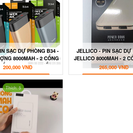
IN SẠC DỰ PHÒNG B34 -
JELLICO - PIN SẠC D
ỢNG 8000MAH - 2 CỔNG
JELLICO 8000MAH - 2 
 CỔNG TYPE C - 1 CỔNG
MX08
200,000 VNĐ
265,000 VNĐ
MICRO
MUA NGAY
MUA NGAY
Thích: 5