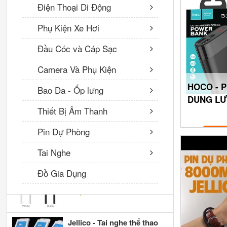
Điện Thoại Di Động
82,000 VNĐ
Phụ Kiện Xe Hơi
Cáp Sạc Truyền Dữ Liệu
Đầu Cóc và Cáp Sạc
BOROFONE BX3, Kèm Ống
Đựng Cáp, 1m Cổng Type C
Camera Và Phụ Kiện
60,000 VNĐ
HOCO - P
Bao Da - Ốp lưng
DUNG LƯ
Camera Ip Wifi CareCam
Thiết Bị Âm Thanh
USB - 1
CC2021 Full HD 1080P
480,000 VNĐ
Pin Dự Phòng
Tai Nghe
BOROFONE - Dây Cáp Sạc
Đồ Gia Dụng
BX16 - Cổng Type C 1m
45,000 VNĐ
Jellico - Tai nghe thể thao