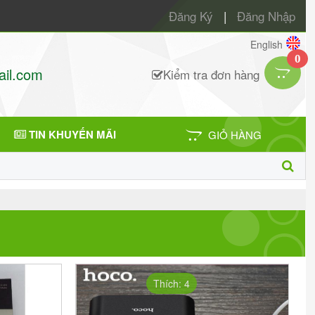
Đăng Ký
|
Đăng Nhập
English
0
il.com
Kiểm tra đơn hàng
TIN KHUYẾN MÃI
GIỎ HÀNG
Thích: 4