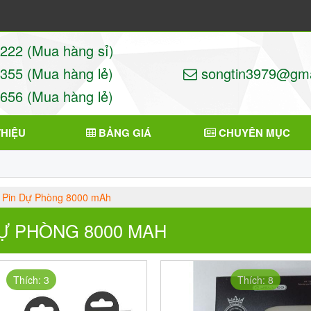
22 (Mua hàng sỉ)
55 (Mua hàng lẻ)
songtin3979@gma
56 (Mua hàng lẻ)
THIỆU
BẢNG GIÁ
CHUYÊN MỤC
Pin Dự Phòng 8000 mAh
DỰ PHÒNG 8000 MAH
Thích: 3
Thích: 8