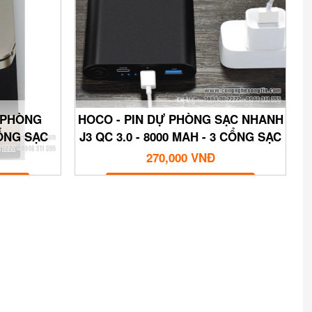
Ự PHÒNG
HOCO - PIN DỰ PHÒNG SẠC NHANH
CỔNG SẠC
J3 QC 3.0 - 8000 MAH - 3 CỔNG SẠC
MICRO - TYPE C - USB
270,000 VNĐ
MUA NGAY