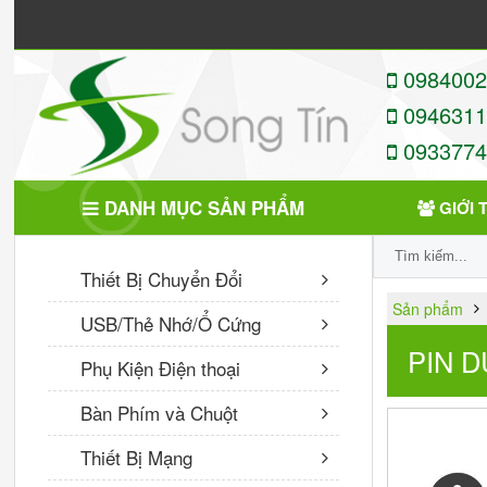
09840022
09463113
09337746
DANH MỤC SẢN PHẨM
GIỚI 
SẢN PHẨM MỚI
Thiết Bị Chuyển Đổi
Sản phẩm
USB/Thẻ Nhớ/Ổ Cứng
Cáp Sạc Nhanh Hoco X70
TypeC to TypeC 60W
PIN 
Phụ Kiện Điện thoại
VNĐ
Bàn Phím và Chuột
Tai nghe nhét tai có dây
Thiết Bị Mạng
kèm mic Hoco M68