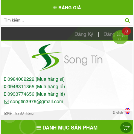
BẢNG GIÁ
0
Đăng Ký
|
Đăng Nhập
0984002222 (Mua hàng sỉ)
0946311355 (Mua hàng lẻ)
0933774656 (Mua hàng lẻ)
songtin3979@gmail.com
English
Kiểm tra đơn hàng
DANH MỤC SẢN PHẨM