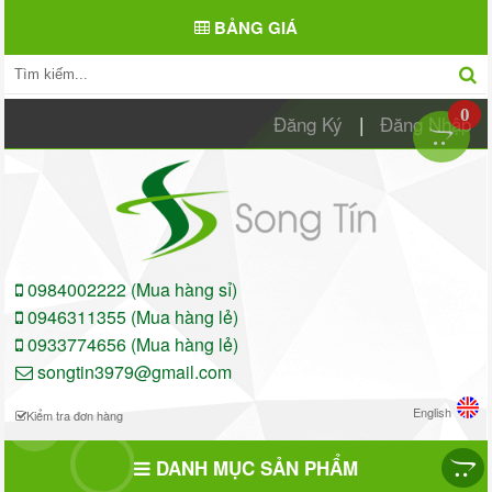
BẢNG GIÁ
0
Đăng Ký
|
Đăng Nhập
0984002222 (Mua hàng sỉ)
0946311355 (Mua hàng lẻ)
0933774656 (Mua hàng lẻ)
songtin3979@gmail.com
English
Kiểm tra đơn hàng
DANH MỤC SẢN PHẨM