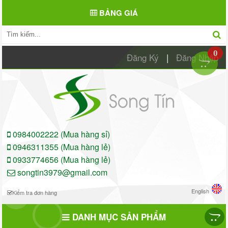
BẢNG GIÁ
0
Đăng Ký
|
Đăng Nhập
0984002222 (Mua hàng sỉ)
0946311355 (Mua hàng lẻ)
0933774656 (Mua hàng lẻ)
songtin3979@gmail.com
English
Kiểm tra đơn hàng
DANH MỤC SẢN PHẨM