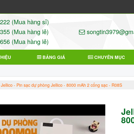
22 (Mua hàng sỉ)
55 (Mua hàng lẻ)
songtin3979@gma
56 (Mua hàng lẻ)
THIỆU
BẢNG GIÁ
CHUYÊN MỤC
Jellico - Pin sạc dự phòng Jellico - 8000 mAh 2 cổng sạc - R08S
Jel
80