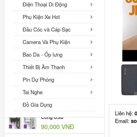
BU4 Cổng Lightning 1,2m
Điện Thoại Di Động
70,000 VNĐ
Phụ Kiện Xe Hơi
Đầu Cóc và Cáp Sạc
Cáp Sạc Nhanh Hoco X50
Type C to Type C-2M 100W
Camera Và Phụ Kiện
VNĐ
Bao Da - Ốp lưng
Thiết Bị Âm Thanh
Sạc Anker 1 cổng - công
suất 65W PowerPort III Pod
Pin Dự Phòng
Lite A2718
750,000 VNĐ
Tai Nghe
Bộ Cóc Cáp Sạc BA25A
Đồ Gia Dụng
Borofone Cổng Micro - 2
Liên hệ:
Cổng USB
Email:
so
90,000 VNĐ