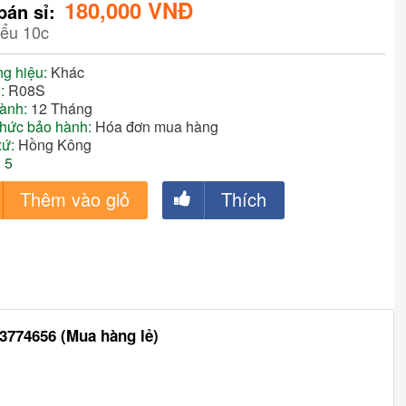
180,000 VNĐ
bán sỉ:
hiểu 10c
g hiệu:
Khác
l:
R08S
ành:
12 Tháng
thức bảo hành:
Hóa đơn mua hàng
xứ:
Hồng Kông
 5
Thêm vào giỏ
Thích
33774656 (Mua hàng lẻ)