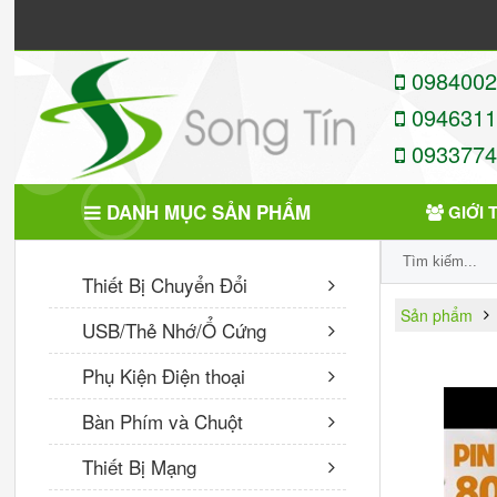
09840022
09463113
09337746
DANH MỤC SẢN PHẨM
GIỚI 
SẢN PHẨM MỚI
Thiết Bị Chuyển Đổi
Sản phẩm
USB/Thẻ Nhớ/Ổ Cứng
Newmen - Chuột quang có
dây dùng cho Game văn
Phụ Kiện Điện thoại
phòng - phiên bản nâng cấp
M180
Bàn Phím và Chuột
116,000 VNĐ
Thiết Bị Mạng
BOROFONE - Dây Cáp Sạc