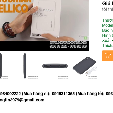
Giá 
tối t
Thươn
Mode
Bảo h
Hình 
Xuất 
Thích:
0984002222 (Mua hàng sỉ); 0946311355 (Mua hàng lẻ); 09
ngtin3979@gmail.com