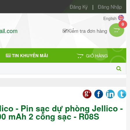
Đăng Ký
|
Đăng Nhập
English
0
il.com
Kiểm tra đơn hàng
TIN KHUYẾN MÃI
GIỎ HÀNG
lico - Pin sạc dự phòng Jellico -
00 mAh 2 cổng sạc - R08S